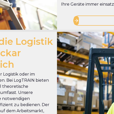
Ihre Geräte immer einsatzb
die Logistik
ckar
ich
er Logistik oder im
n. Bei LogTRAIN bieten
l theoretische
umfasst. Unsere
lle notwendigen
fizient zu bedienen. Der
auf dem Arbeitsmarkt,