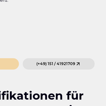
ienz.
(
+49
)
151
/
41921709
fikationen für