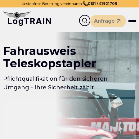
Kostenfreie Beratung vereinbaren:
0
151
/
41921709
Anfrage
Fahrausweis
Teleskopstapler
Pflichtqualifikation für den sicheren
Umgang - Ihre Sicherheit zählt