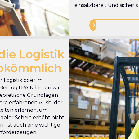
einsatzbereit und sicher s
die Logistik
abkömmlich
er Logistik oder im
Bei LogTRAIN bieten wir
theoretische Grundlagen
ere erfahrenen Ausbilder
gkeiten erlernen, um
tapler Schein erhöht nicht
n ist auch eine wichtige
urförderzeugen.