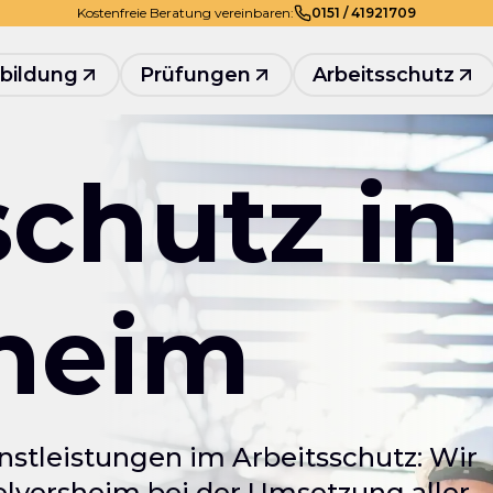
Kostenfreie Beratung vereinbaren:
0
151
/
41921709
bildung
Prüfungen
Arbeitsschutz
schutz in
heim
nstleistungen im Arbeitsschutz: Wir
lversheim bei der Umsetzung aller