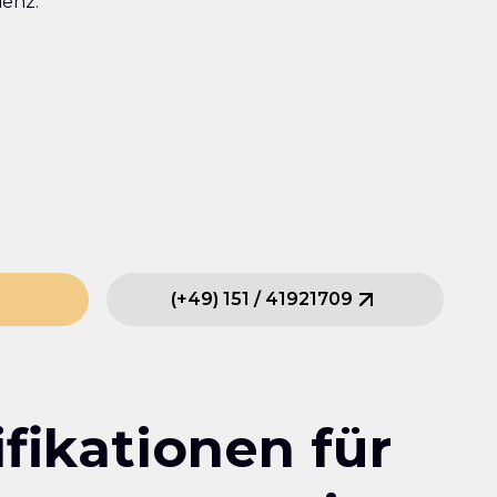
ienz.
(
+49
)
151
/
41921709
fikationen für