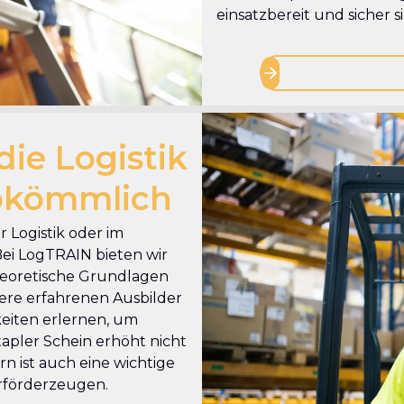
einsatzbereit und sicher s
die Logistik
bkömmlich
er Logistik oder im
ei LogTRAIN bieten wir
theoretische Grundlagen
ere erfahrenen Ausbilder
gkeiten erlernen, um
tapler Schein erhöht nicht
n ist auch eine wichtige
urförderzeugen.