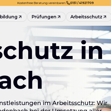
Kostenfreie Beratung vereinbaren:
0
151
/
41921709
bildung
Prüfungen
Arbeitsschutz
schutz in
ach
nstleistungen im Arbeitsschutz: Wir
denbach bei der Umsetzung aller