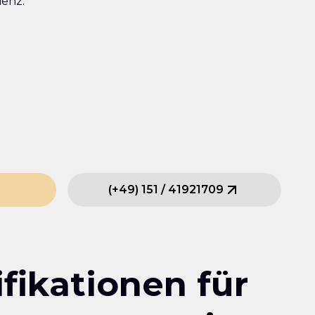
ienz.
(
+49
)
151
/
41921709
fikationen für