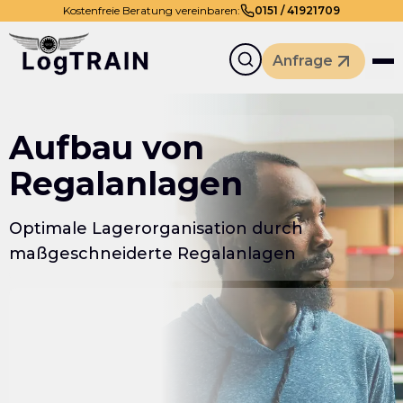
Kostenfreie Beratung vereinbaren:
0
151
/
41921709
Anfrage
Aufbau von
Regalanlagen
Optimale Lagerorganisation durch
maßgeschneiderte Regalanlagen