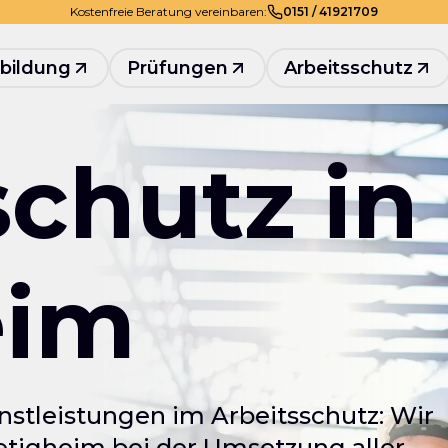
Kostenfreie Beratung vereinbaren:
0
151
/
41921709
bildung
Prüfungen
Arbeitsschutz
schutz in
eim
nstleistungen im Arbeitsschutz: Wir
tigheim bei der Umsetzung aller