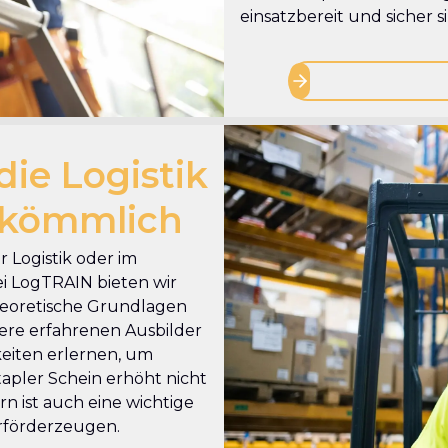
einsatzbereit und sicher s
die Logistik
bkömmlich
er Logistik oder im
i LogTRAIN bieten wir
theoretische Grundlagen
ere erfahrenen Ausbilder
gkeiten erlernen, um
tapler Schein erhöht nicht
n ist auch eine wichtige
urförderzeugen.