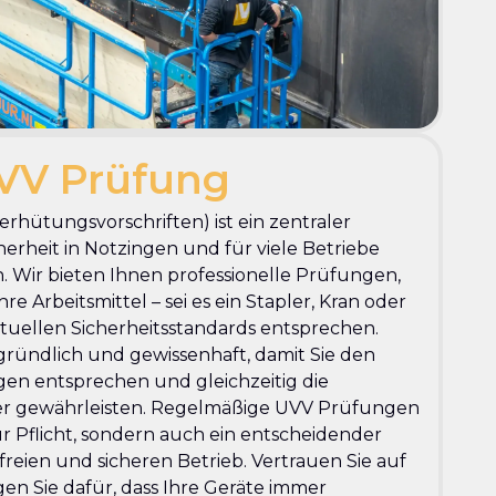
VV Prüfung
rhütungsvorschriften) ist ein zentraler
herheit in Notzingen und für viele Betriebe
. Wir bieten Ihnen professionelle Prüfungen,
re Arbeitsmittel – sei es ein Stapler, Kran oder
uellen Sicherheitsstandards entsprechen.
ründlich und gewissenhaft, damit Sie den
en entsprechen und gleichzeitig die
iter gewährleisten. Regelmäßige UVV Prüfungen
ur Pflicht, sondern auch ein entscheidender
freien und sicheren Betrieb. Vertrauen Sie auf
en Sie dafür, dass Ihre Geräte immer