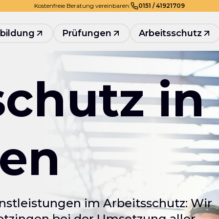
Kostenfreie Beratung vereinbaren:
0
151
/
41921709
bildung
Prüfungen
Arbeitsschutz
schutz in
gen
nstleistungen im Arbeitsschutz: Wir
tzingen bei der Umsetzung aller