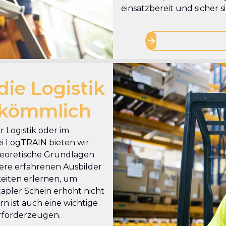
einsatzbereit und sicher s
die Logistik
bkömmlich
er Logistik oder im
i LogTRAIN bieten wir
theoretische Grundlagen
ere erfahrenen Ausbilder
gkeiten erlernen, um
tapler Schein erhöht nicht
n ist auch eine wichtige
urförderzeugen.