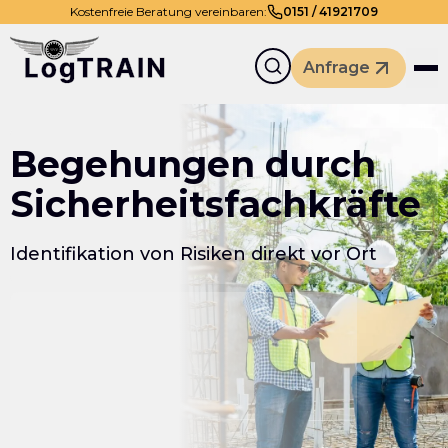
Kostenfreie Beratung vereinbaren:
0
151
/
41921709
Anfrage
Begehungen durch
Sicherheitsfachkräfte
Identifikation von Risiken direkt vor Ort